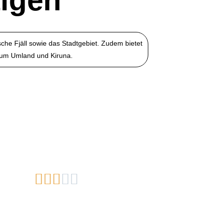
tigen
he Fjäll sowie das Stadtgebiet. Zudem bietet
 zum Umland und Kiruna.




