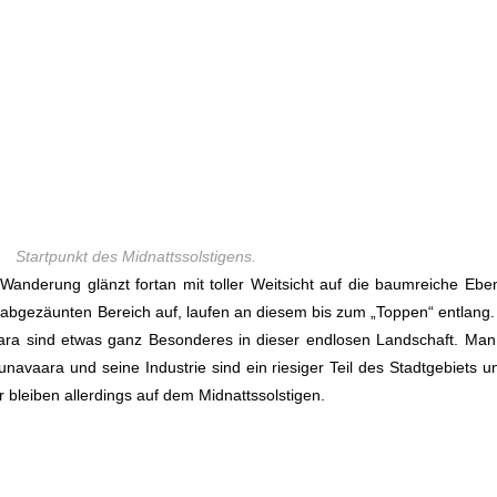
Startpunkt des Midnattssolstigens.
Wanderung glänzt fortan mit toller Weitsicht auf die baumreiche Ebe
nem abgezäunten Bereich auf, laufen an diesem bis zum „Toppen“ entla
vaara sind etwas ganz Besonderes in dieser endlosen Landschaft. Ma
unavaara und seine Industrie sind ein riesiger Teil des Stadtgebiets
r bleiben allerdings auf dem Midnattssolstigen.