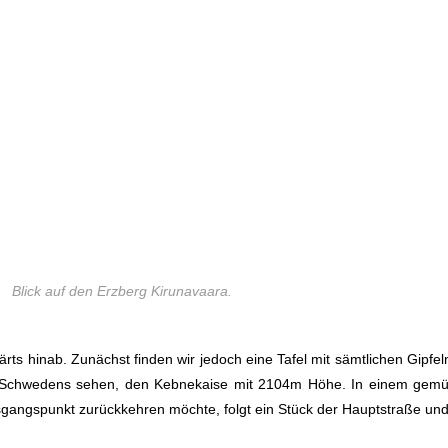
Blick auf den Erzberg Kirunavaara.
twärts hinab. Zunächst finden wir jedoch eine Tafel mit sämtlichen Gipf
Schwedens sehen, den Kebnekaise mit 2104m Höhe. In einem gemütli
Ausgangspunkt zurückkehren möchte, folgt ein Stück der Hauptstraße un