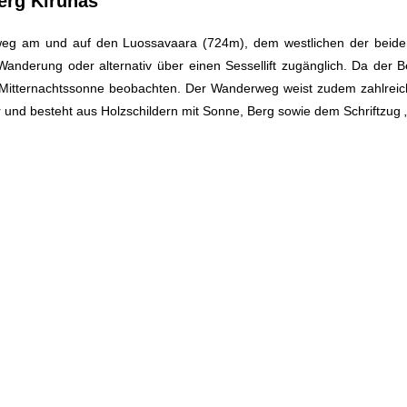
erg Kirunas
derweg am und auf den Luossavaara (724m), dem westlichen der beid
nderung oder alternativ über einen Sessellift zugänglich. Da der Ber
Mitternachtssonne beobachten. Der Wanderweg weist zudem zahlreich
und besteht aus Holzschildern mit Sonne, Berg sowie dem Schriftzug „