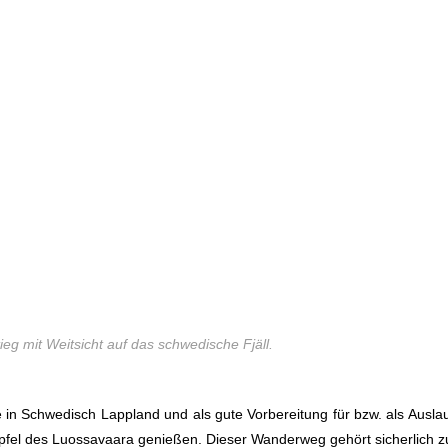
ieg mit Weitsicht auf das schwedische Fjäll.
e in Schwedisch Lappland und als gute Vorbereitung für bzw. als Aus
fel des Luossavaara genießen. Dieser Wanderweg gehört sicherlich zu 