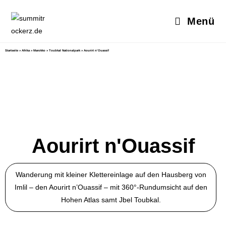
Menü
Startseite
»
Afrika
»
Marokko
»
Toubkal Nationalpark
»
Aourirt n’Ouassif
Aourirt n'Ouassif
Wanderung mit kleiner Klettereinlage auf den Hausberg von
Imlil – den Aourirt n’Ouassif – mit 360°-Rundumsicht auf den
Hohen Atlas samt Jbel Toubkal.