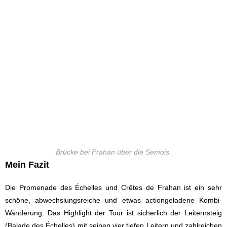
Brücke bei Frahan über die Semois.
Mein Fazit
Die Promenade des Échelles und Cr
ê
tes de Frahan ist ein sehr
schöne, abwechslungsreiche und etwas actiongeladene Kombi-
Wanderung. Das Highlight der Tour ist sicherlich der Leiternsteig
(Balade des Échelles) mit seinen vier tiefen Leitern und zahlreichen