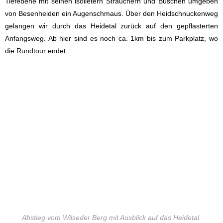
Tiefebene mit seinen isolietern Sträuchern und Büschen umgeben
von Besenheiden ein Augenschmaus. Über den Heidschnuckenweg
gelangen wir durch das Heidetal zurück auf den gepflasterten
Anfangsweg. Ab hier sind es noch ca. 1km bis zum Parkplatz, wo
die Rundtour endet.
Abstieg vom Wilseder Berg mit Ausblick auf das Heidetal.