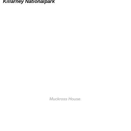
Killarney Nationalpark
Muckross House.