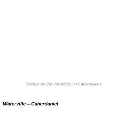
Viaduct an der Waterfront in Cahersiveen.
Waterville – Caherdaniel