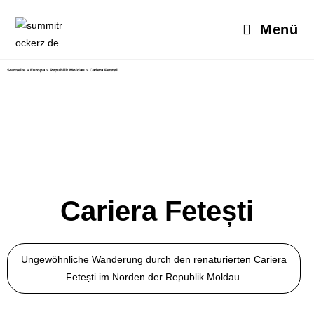
Menü
Startseite
»
Europa
»
Republik Moldau
»
Cariera Fetești
Cariera Fetești
Ungewöhnliche Wanderung durch den renaturierten Cariera
Fetești im Norden der Republik Moldau.