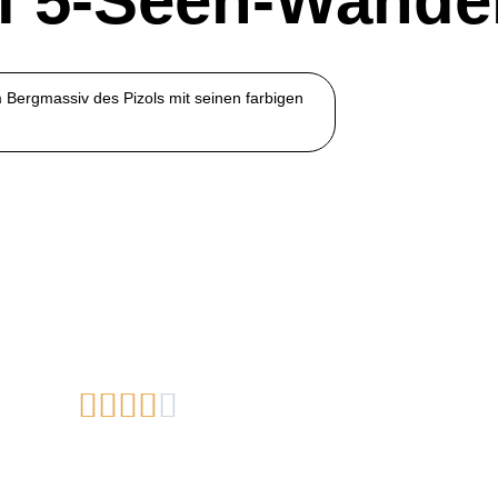
ol 5-Seen-Wande
 Bergmassiv des Pizols mit seinen farbigen




