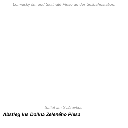
Lomnický štít und Skalnaté Pleso an der Seilbahnstation.
Sattel am Svišťovkou.
Abstieg ins Dolina Zeleného Plesa