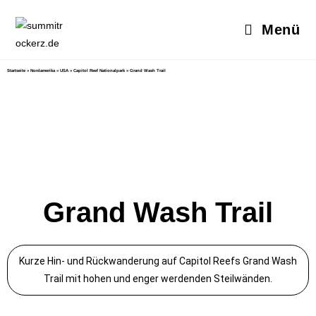
Menü
Startseite
»
Nordamerika
»
USA
»
Capitol Reef Nationalpark
»
Grand Wash Trail
Grand Wash Trail
Kurze Hin- und Rückwanderung auf Capitol Reefs Grand Wash
Trail mit hohen und enger werdenden Steilwänden.