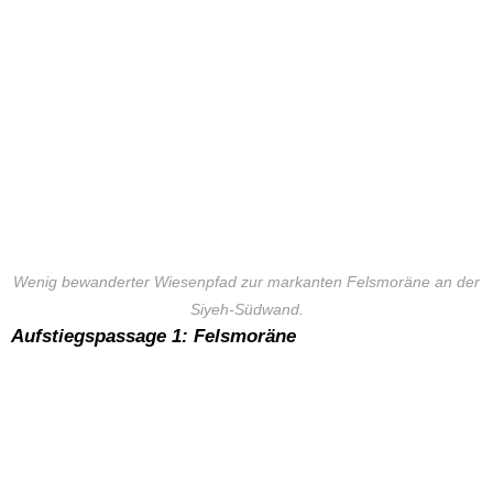
Wenig bewanderter Wiesenpfad zur markanten Felsmoräne an der
Siyeh-Südwand.
Aufstiegspassage 1: Felsmoräne