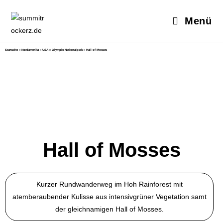
Menü
Startseite
»
Nordamerika
»
USA
»
Olympic Nationalpark
»
Hall of Mosses
Hall of Mosses
Kurzer Rundwanderweg im Hoh Rainforest mit
atemberaubender Kulisse aus intensivgrüner Vegetation samt
der gleichnamigen Hall of Mosses.